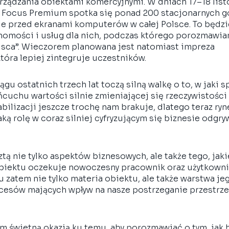
arządzania obiektami komercyjnymi. W dniach 17–18 list
Focus Premium spotka się ponad 200 stacjonarnych goś
e przed ekranami komputerów w całej Polsce. To będz
homości i usług dla nich, podczas którego porozmawiam
jsca”. Wieczorem planowana jest natomiast impreza 
óra lepiej zintegruje uczestników. 
u ostatnich trzech lat toczą silną walkę o to, w jaki 
cuchu wartości silnie zmieniającej się rzeczywistości
abilizacji jeszcze trochę nam brakuje, dlatego teraz ryn
jaką rolę w coraz silniej cyfryzującym się biznesie odgr
ztą nie tylko aspektów biznesowych, ale także tego, jaki
biektu oczekuje nowoczesny pracownik oraz użytkowni
 zatem nie tylko materia obiektu, ale także warstwa jeg
esów mających wpływ na nasze postrzeganie przestrzeni
m świetną okazją ku temu, aby porozmawiać o tym, jak b