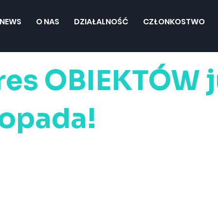
NEWS
O NAS
DZIAŁALNOŚĆ
CZŁONKOSTWO
res OBIEKTÓW j
stopada!