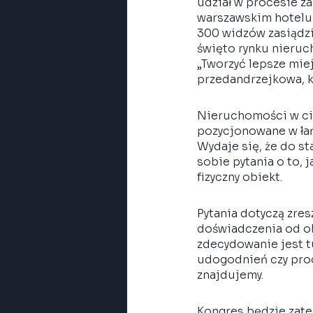
udział w procesie z
warszawskim hotelu 
300 widzów zasiądzi
święto rynku nieruc
„Tworzyć lepsze mie
przedandrzejkowa, kt
Nieruchomości w ciąg
pozycjonowane w łań
Wydaje się, że do st
sobie pytania o to, 
fizyczny obiekt.  
Pytania dotyczą zres
doświadczenia od o
zdecydowanie jest tu
udogodnień czy proc
znajdujemy. 
Kongres będzie zate