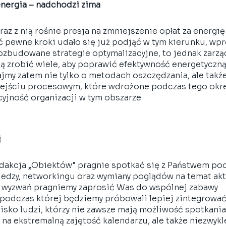
 energia – nadchodzi zima 
az z nią rośnie presja na zmniejszenie opłat za energię
oć pewne kroki udało się już podjąć w tym kierunku, wp
ozbudowane strategie optymalizacyjne, to jednak zarząd
ą zrobić wiele, aby poprawić efektywność energetyczną
jmy zatem nie tylko o metodach oszczędzania, ale także
dejściu procesowym, które wdrożone podczas tego okr
yjność organizacji w tym obszarze.
j
dakcja „Obiektów" pragnie spotkać się z Państwem po
edzy, networkingu oraz wymiany poglądów na temat aktu
 wyzwań pragniemy zaprosić Was do wspólnej zabawy 
podczas której będziemy próbowali lepiej zintegrować
sko ludzi, którzy nie zawsze mają możliwość spotkania 
 na ekstremalną zajętość kalendarzu, ale także niezwyk