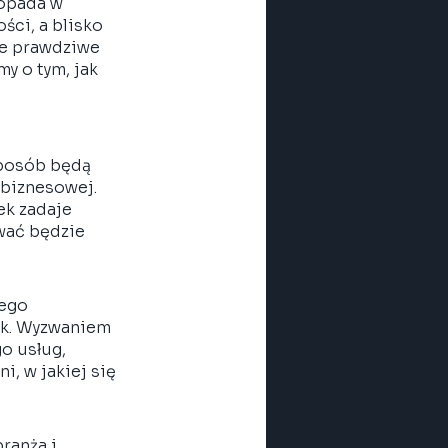
opada w 
ci, a blisko 
ie prawdziwe 
y o tym, jak 
sposób będą 
 biznesowej. 
ek zadaje 
ywać będzie 
ego 
k. Wyzwaniem 
o usług, 
, w jakiej się 
ranża i 