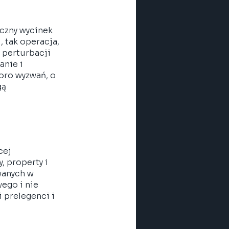
czny wycinek 
, tak operacja, 
 perturbacji 
nie i 
oro wyzwań, o 
ą 
cej 
 property i 
anych w 
ego i nie 
 prelegenci i 