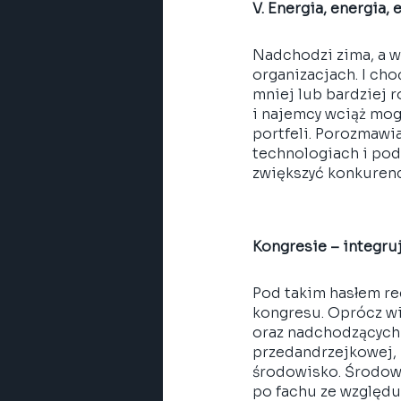
V. Energia, energia,
Nadchodzi zima, a wr
organizacjach. I ch
mniej lub bardziej r
i najemcy wciąż mog
portfeli. Porozmawia
technologiach i po
zwiększyć konkurenc
Kongresie – integru
Pod takim hasłem re
kongresu. Oprócz wi
oraz nadchodzących
przedandrzejkowej, 
środowisko. Środowi
po fachu ze względu