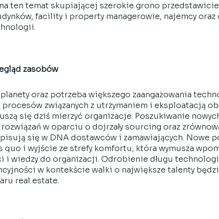
 na ten temat skupiającej szerokie grono przedstawicie
udynków, facility i property managerowie, najemcy oraz 
hnologii.
zegląd zasobów 
 planety oraz potrzeba większego zaangażowania techno
i procesów związanych z utrzymaniem i eksploatacją ob
uszą się dziś mierzyć organizacje. Poszukiwanie nowych
i rozwiązań w oparciu o dojrzały sourcing oraz zrównow
wpisują się w DNA dostawców i zamawiających. Nowe po
s quo i wyjście ze strefy komfortu, która wymusza wp
 i wiedzy do organizacji. Odrobienie długu technologi
cyjności w kontekście walki o największe talenty będz
aru real estate. 