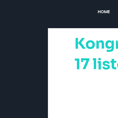
HOME
Kong
17 li