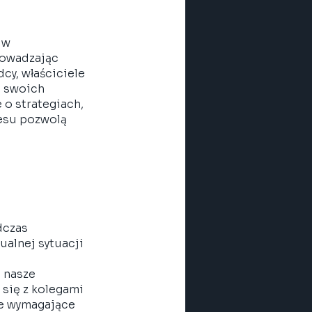
 w 
rowadzając 
cy, właściciele 
 swoich 
 o strategiach, 
esu pozwolą 
dczas 
alnej sytuacji 
 nasze 
się z kolegami 
le wymagające 