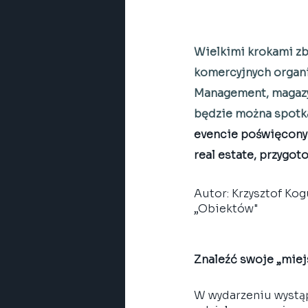
Wielkimi krokami zb
komercyjnych organi
Management, magazyn
będzie można spotka
evencie poświęconym
real estate, przygot
Autor: Krzysztof Kog
„Obiektów"
Znaleźć swoje „miej
W wydarzeniu wystąp