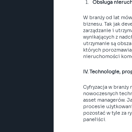
Obsługa nieruc
W branży od lat mów
biznesu. Tak jak dev
zarządzanie i utrzy
wynikających z nadc
utrzymanie są obsza
których porozmawiają
nieruchomości kome
IV. Technologie, pro
Cyfryzacja w branży
nowoczesnych techno
asset managerów. J
procesie użytkowani
pozostać w tyle za r
paneliści.