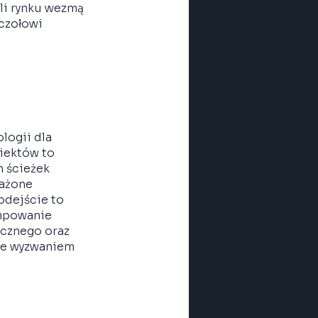
li rynku wezmą 
czołowi 
logii dla 
iektów to 
 ścieżek 
ażone 
dejście to 
ompowanie 
cznego oraz 
ie wyzwaniem 