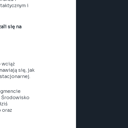
taktycznym i 
li się na 
 wciąż 
wiają się, jak 
stacjonarnej. 
egmencie 
. Środowisko 
ziś 
 oraz 