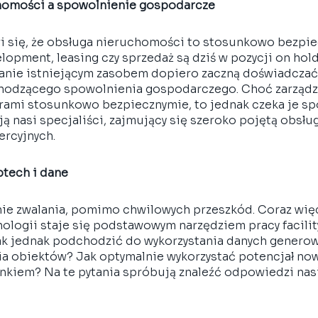
homości a spowolnienie gospodarcze
i się, że obsługa nieruchomości to stosunkowo bezpie
elopment, leasing czy sprzedaż są dziś w pozycji on hold
manie istniejącym zasobem dopiero zaczną doświadczać
hodzącego spowolnienia gospodarczego. Choć zarządza
rami stosunkowo bezpiecznymie, to jednak czeka je sp
 nasi specjaliści, zajmujący się szeroko pojętą obsług
rcyjnych. 
ptech i dane
 nie zwalania, pomimo chwilowych przeszkód. Coraz wię
logii staje się podstawowym narzędziem pracy facility,
ak jednak podchodzić do wykorzystania danych generow
a obiektów? Jak optymalnie wykorzystać potencjał now
ynkiem? Na te pytania spróbują znaleźć odpowiedzi nasi