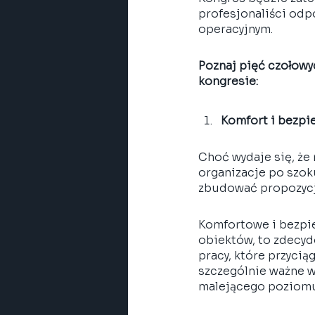
profesjonaliści odp
operacyjnym. 
Poznaj pięć czołowy
kongresie:
Komfort i bezpi
Choć wydaje się, że 
organizacje po szok
zbudować propozycję
Komfortowe i bezpi
obiektów, to zdecyd
pracy, które przycią
szczególnie ważne w
malejącego poziomu