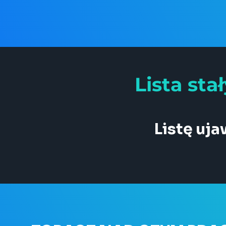
Lista st
Listę uj