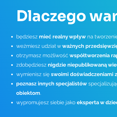
Dlaczego war
będziesz
mieć realny wpływ
na tworzeni
weźmiesz udział w
ważnych przedsięwzi
otrzymasz możliwość
współtworzenia ra
zdobędziesz
nigdzie niepublikowaną wi
wymienisz się
swoimi doświadczeniami z
poznasz innych specjalistów
specjalizuj
obiektom
.
wypromujesz siebie jako
eksperta w dzie