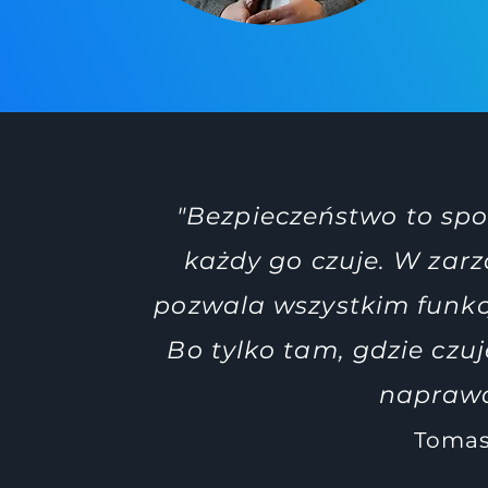
"Bezpieczeństwo to spok
każdy go czuje. W zar
pozwala wszystkim fu
Bo tylko tam, gdzie czuj
naprawd
Tomas