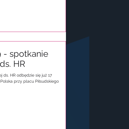
9 - spotkanie
ds. HR
 ds. HR odbędzie się już 17