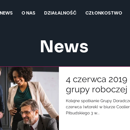
NEWS
O NAS
DZIAŁALNOŚĆ
CZŁONKOSTWO
News
4 czerwca 2019 
grupy roboczej 
Kolejne spotkanie Grupy Doradcze
czerwca (wtorek) w biurze Cooliers Polska przy placu
Piłsudskiego 3 w...