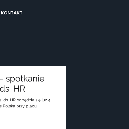
KONTAKT
- spotkanie
ds. HR
j ds. HR odbędzie się już 4