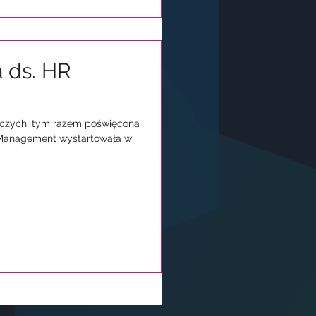
 ds. HR
oczych. tym razem poświęcona
y Management wystartowała w