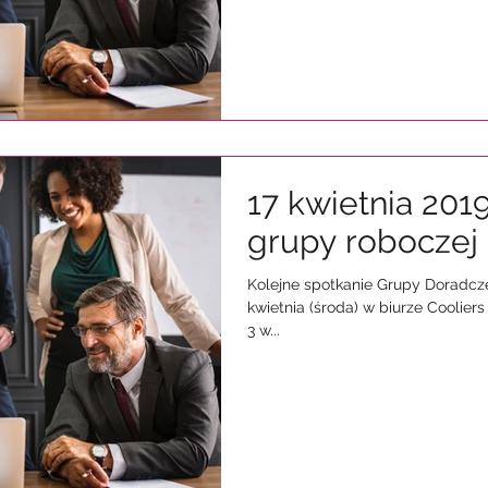
17 kwietnia 201
grupy roboczej 
Kolejne spotkanie Grupy Doradczej
kwietnia (środa) w biurze Cooliers Polska przy placu Piłsudskiego
3 w...