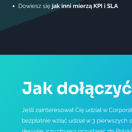
Dowiesz się
jak inni mierzą KPI i SLA
Jak dołączy
Jeśli zainteresował Cię udział w
Corpora
bezpłatnie wziąć udział w 3 pierwszych
decyzję, czy chcesz przystąpić do Polski