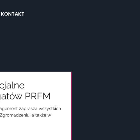
KONTAKT
icjalne
egatów PRFM
anagement zaprasza wszystkich
Zgromadzeniu, a także w