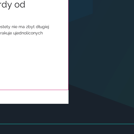
rdy od
stety nie ma zbyt długiej
brakuje ujednoliconych