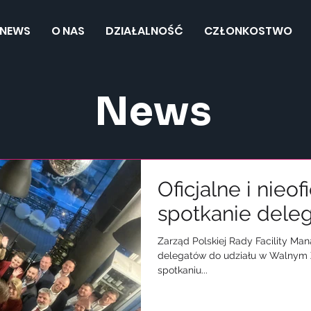
NEWS
O NAS
DZIAŁALNOŚĆ
CZŁONKOSTWO
News
Oficjalne i nieof
spotkanie del
Zarząd Polskiej Rady Facility M
delegatów do udziału w Walnym 
spotkaniu...