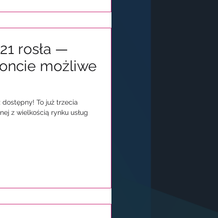
21 rosła —
zoncie możliwe
dostępny! To już trzecia
nej z wielkością rynku usług