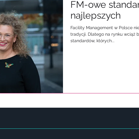
FM-owe standa
najlepszych
Facility Management w Polsce nie
tradycji. Dlatego na rynku wciąż 
standardów, których...