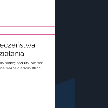
ieczeństwa
ziałania
a branżę security. Nie bez
stie, ważne dla wszystkich