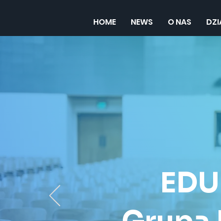
HOME
NEWS
O NAS
DZ
EDU