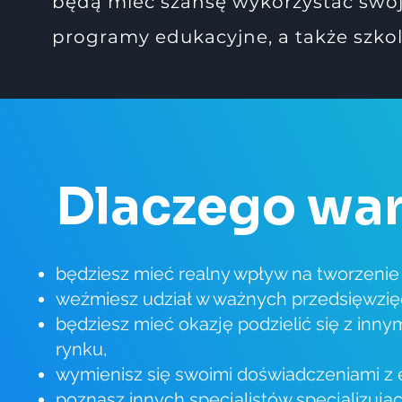
będą mieć szansę wykorzystać swoj
programy edukacyjne, a także szk
Dlaczego war
będziesz mieć realny wpływ na tworzeni
weźmiesz udział w ważnych przedsięwzię
będziesz mieć okazję podzielić się z inn
rynku,
wymienisz się swoimi doświadczeniami z 
poznasz innych specjalistów specjalizują