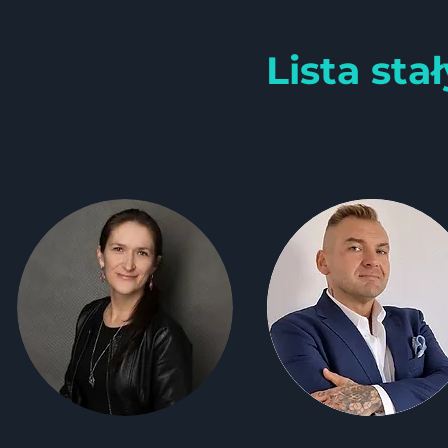
Lista st
15.10.2021- xx
xxx