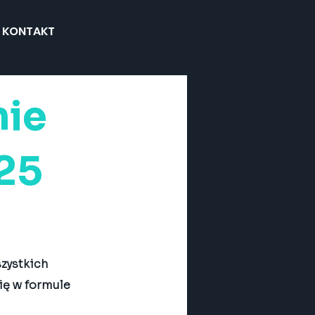
KONTAKT
nie
25
zystkich 
ę w formule 