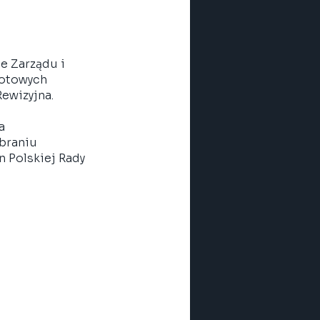
e Zarządu i 
iotowych 
ewizyjna. 
a 
braniu 
n Polskiej Rady 