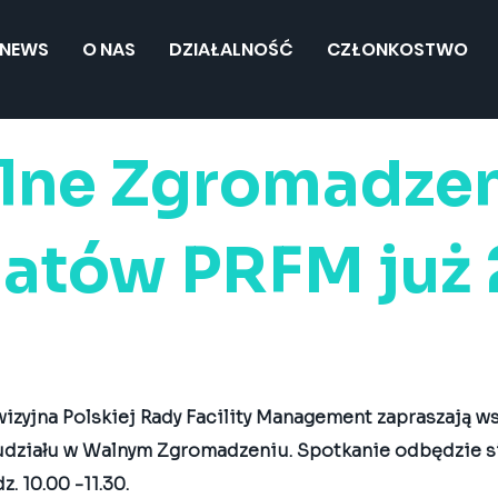
NEWS
O NAS
DZIAŁALNOŚĆ
CZŁONKOSTWO
lne Zgromadze
atów PRFM już 
izyjna Polskiej Rady Facility Management zapraszają ws
udziału w Walnym Zgromadzeniu. Spotkanie odbędzie si
. 10.00 -11.30. 