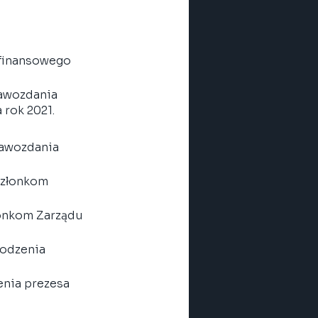
finansowego 
rawozdania 
rok 2021.
rawozdania 
członkom 
onkom Zarządu 
odzenia 
nia prezesa 