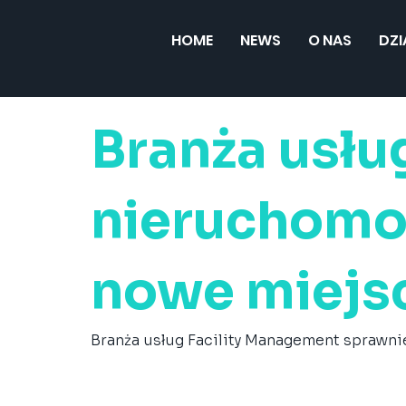
HOME
NEWS
O NAS
DZ
Branża usłu
nieruchomo
nowe miejs
Branża usług Facility Management sprawni