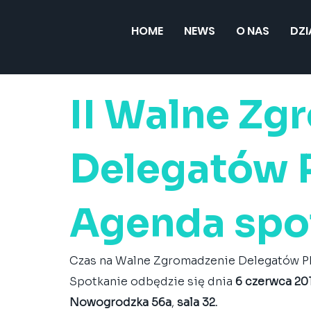
HOME
NEWS
O NAS
DZ
II Walne Zg
Delegatów 
Agenda spo
Czas na Walne Zgromadzenie Delegatów P
Spotkanie odbędzie się dnia
 6 czerwca 20
Nowogrodzka 56a
, 
sala 32.