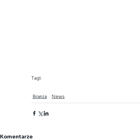
Tagi:
PRFM
Walne zebranie
Branża
News
Komentarze