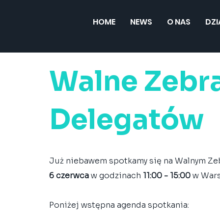
HOME
NEWS
O NAS
DZ
Walne Zebr
Delegatów
Już niebawem spotkamy się na Walnym Zeb
6 czerwca
 w godzinach 
11:00 - 15:00
 w War
Poniżej wstępna agenda spotkania: