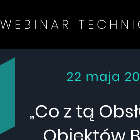
WEBINAR TECHN
22 maja 202
„Co z tą Obs
Obiektów 