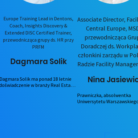
Europe Training Lead in Dentons,
Associate Director, Facil
Coach, Insights Discovery &
Central Europe, MS
Extended DISC Certified Trainer,
przewodnicząca Gru
przewodnicząca grupy ds. HR przy
Doradczej ds. Workpla
PRFM
członkini zarządu w Pol
Dagmara Solik
Radzie Facility Manag
Nina Jasiewi
Dagmara Solik ma ponad 18 letnie 
doświadczenie w branży Real Estate, 
Facility Management oraz szeroko 
Prawniczka, absolwentka 
pojętych obszarów Learning & 
Uniwersytetu Warszawskiego,
Development oraz Talent 
ponad 10 lat związana z facili
Management. W tych obszarach 
management i Corporate real
budowała od podstaw i rozwijała 
estate. Wiedzę na temat usłu
zespoły dla międzynarodowych 
facility zdobyła, pracując m.in
korporacji, zarówno na rynku 
firmie Unilever, gdzie zarządz
krajowym jak i globalnym. Jest 