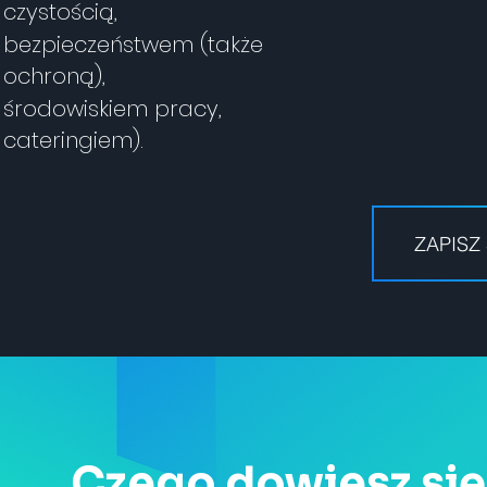
czystością,
bezpieczeństwem (także
ochroną),
środowiskiem pracy,
cateringiem).
ZAPISZ
Czego dowiesz się