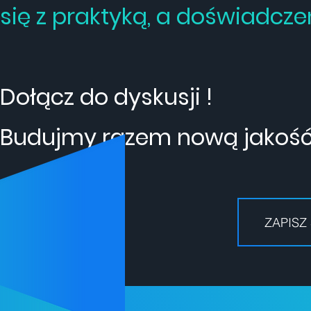
się z praktyką, a doświadcze
Dołącz do dyskusji !
Budujmy razem nową jakość 
ZAPISZ