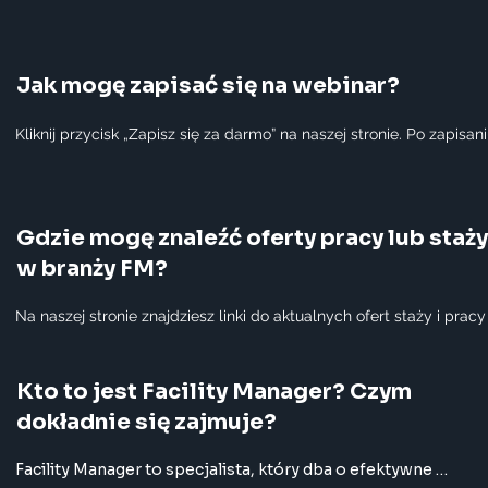
Jak mogę zapisać się na webinar?
Kliknij przycisk „Zapisz się za darmo” na naszej stronie. Po zapisani
otrzymasz

potwierdzenie e-mail z linkiem do webinaru oraz przypomnienie w 
dniu wydarzenia.

Jeśli masz problemy, napisz do naszego project managera, e-mail:
angelikamajkut@prfm.pl
Gdzie mogę znaleźć oferty pracy lub staży
w branży FM?
Na naszej stronie znajdziesz linki do aktualnych ofert staży i pracy
branży FM. Oferty

zawierają informacje o wymaganiach, zakresie obowiązków oraz 
wynagrodzeniu.
Kto to jest Facility Manager? Czym
dokładnie się zajmuje?
Facility Manager to specjalista, który dba o efektywne 