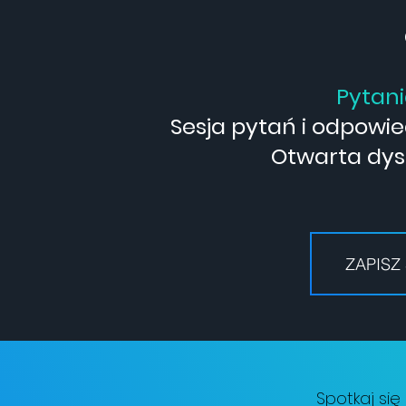
Pytani
Sesja pytań i odpowi
Otwarta dys
ZAPISZ
Spotkaj się