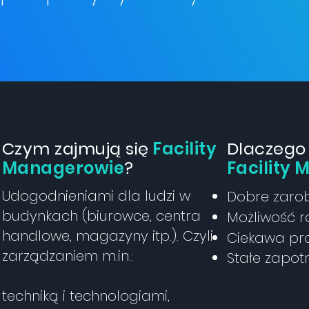
Czym zajmują się
Facility
Dlaczego
Managerowie
?
Facility
Udogodnieniami dla ludzi w
Dobre zarob
budynkach (biurowce, centra
Możliwość r
handlowe, magazyny itp.). Czyli
Ciekawa pr
zarządzaniem m.in.:
Stałe zapot
techniką i technologiami,