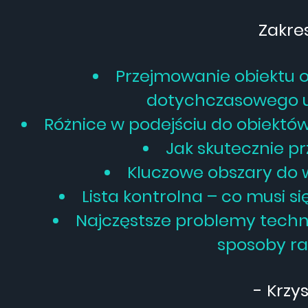
Zakre
Przejmowanie obiektu
dotychczasowego
Różnice w podejściu do obiekt
Jak skutecznie p
Kluczowe obszary do we
Lista kontrolna – co musi s
Najczęstsze problemy techn
sposoby
ra
- Krzys