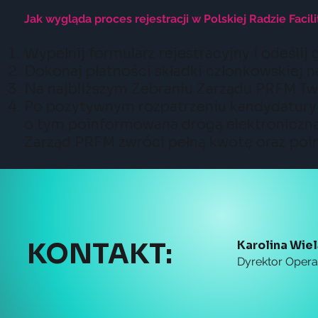
Jak wygląda proces rejestracji w Polskiej Radzie Fac
Wypełnij formularz rejestracyjny i odeślij
Dokonaj płatności składki członkowskiej 
Na najbliższym Zebraniu Zarządu PRFM Tw
Po pozytywnym rozpatrzeniu kandydatury o
o tym poinformowana drogą elektroniczną
Zarząd PRFM zwróci pełną kwotę oraz po
KONTAKT:
Karolina Wie
Dyrektor Oper