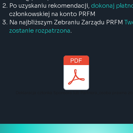
Po uzyskaniu rekomendacji,
dokonaj płatno
członkowskiej na konto PRFM
Na najbliższym Zebraniu Zarządu PRFM
Tw
zostanie rozpatrzona
.
Deklaracja członka Sponsora lub Partnera_osoba prawna 20