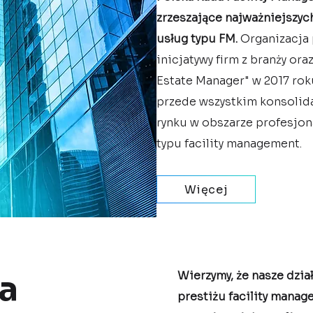
zrzeszające najważniejszyc
usług typu FM.
Organizacja 
inicjatywy firm z branży or
Estate Manager" w 2017 ro
przede wszystkim konsolida
rynku w obszarze profesjo
typu facility management.
Więcej
a
Wierzymy, że nasze dzia
prestiżu facility manag