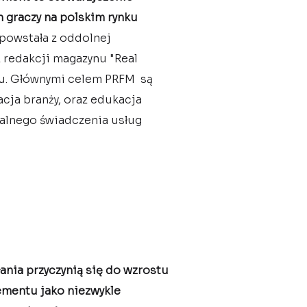
h graczy na polskim rynku
powstała z oddolnej
az redakcji magazynu "Real
ku. Głównymi celem PRFM są
cja branży, oraz edukacja
nalnego świadczenia usług
łania przyczynią się do wzrostu
ementu jako niezwykle