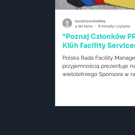
karolinawieladek9
4 dni temu
6 minut(y) czytania
"Poznaj Członków P
Klüh Facility Service
Polska Rada Facility Manag
przyjemnością prezentuje n
wieloletniego Sponsora w 
cyklu postów „Poznaj Czło
PRFM”. Przedstawiamy Klüh F
Services - firmę, która jest c
międzynarodowej Grupy Klü
globalnego dostawcy usług
kompleksowego Facility
Managementu. Klüh Facility