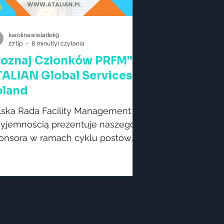
karolinawieladek9
27 lip
8 minut(y) czytania
Poznaj Członków PRFM" -
TALIAN Global Services
oland
lska Rada Facility Management z
zyjemnością prezentuje naszego
onsora w ramach cyklu postów
oznaj Członków PRFM”.
zedstawiamy ATALIAN Global
rvices Poland - firmę świadczącą
mpleksowe usługi z obszaru FM.
ALIAN Global Services Poland Rok
łożenia 1944 Globalnie, w Polsce