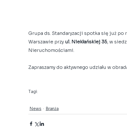
Grupa ds. Standaryzacji spotka się już po r
Warszawie przy 
ul. Niekłańskiej 35
, w sied
Nieruchomościami.
Zapraszamy do aktywnego udziału w obrad
Tagi:
Grupy Robocze
PRFM
Standaryzacja
Grupa ds. Standa
News
Branża