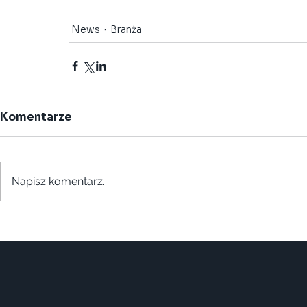
Grupy Robocze
PRFM
Sektor Publiczny
News
Branża
Komentarze
Napisz komentarz...