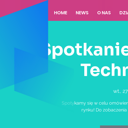
HOME
NEWS
O NAS
DZ
Spotkani
Tech
wt., 27
Spotykamy się w celu omówie
rynku! Do zobaczenia