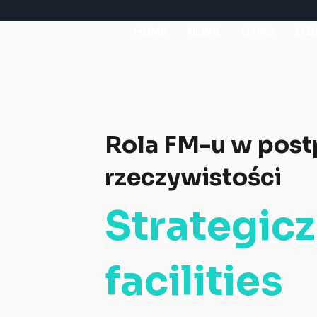
HOME
NEWS
O NAS
DZ
Rola FM-u w pos
rzeczywistości
Strategic
facilities