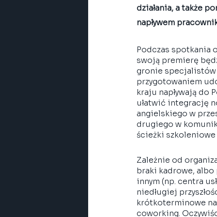
działania, a także 
napływem pracownikó
Podczas spotkania o
swoją premierę będz
gronie specjalistów
przygotowaniem udog
kraju napływają do P
ułatwić integrację 
angielskiego w prze
drugiego w komunika
ścieżki szkoleniowe
Zależnie od organiza
braki kadrowe, albo
innym (np. centra u
niedługiej przyszło
krótkoterminowe naj
coworking. Oczywiści