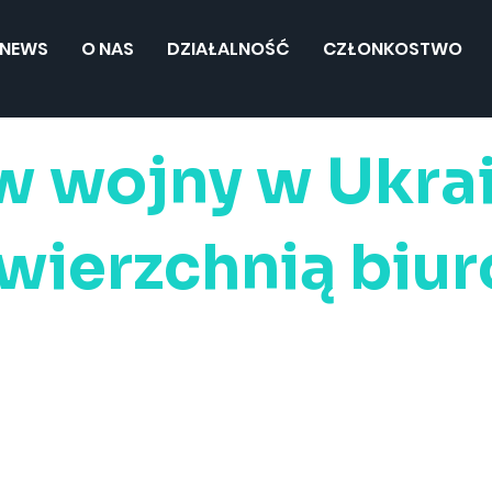
NEWS
O NAS
DZIAŁALNOŚĆ
CZŁONKOSTWO
 wojny w Ukrai
wierzchnią biu