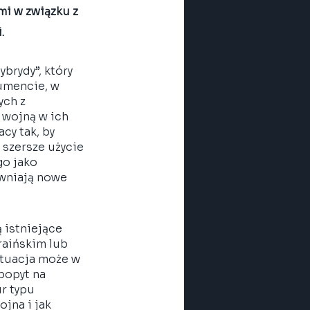
i w związku z 
. 
rydy”, który 
umencie, w 
ch z 
 wojną w ich 
cy tak, by 
szersze użycie 
o jako 
wniają nowe  
 istniejące 
raińskim lub 
ytuacja może w 
popyt na 
r typu 
jna i jak 