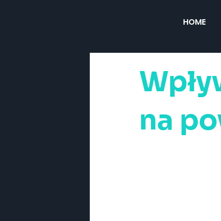
HOME
Wpływ
na po