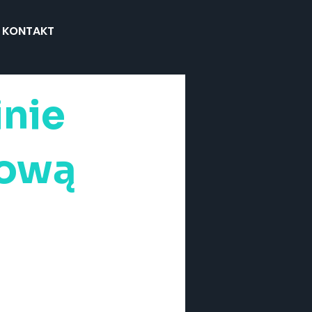
KONTAKT
nie
rową