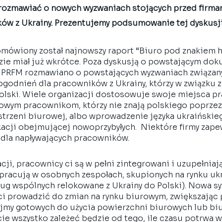
porozmawiać o nowych wyzwaniach stojących przed firmam
w z Ukrainy. Prezentujemy podsumowanie tej dyskusji
mówiony został najnowszy raport “Biuro pod znakiem hyb
ie miał już wkrótce. Poza dyskusją o powstającym dok
 PRFM rozmawiano o powstających wyzwaniach związany
odnień dla pracowników z Ukrainy, którzy w związku z
olski. Wiele organizacji dostosowuje swoje miejsca pra
nowym pracownikom, którzy nie znają polskiego poprzez 
strzeni biurowej, albo wprowadzenie języka ukraińskieg
cji obejmującej nowoprzybyłych.  Niektóre firmy zape
 dla napływających pracowników.
cji, pracownicy ci są w pełni zintegrowani i uzupełniają
 pracują w osobnych zespołach, skupionych na rynku uk
sług wspólnych relokowane z Ukrainy do Polski). Nowa s
ści prowadzić do zmian na rynku biurowym, zwiększając 
my gotowych do użycia powierzchni biurowych lub biu
e wszystko zależeć będzie od tego, ile czasu potrwa wo