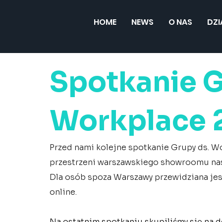
HOME
NEWS
O NAS
DZ
Spotkanie G
Workplace 2
Przed nami kolejne spotkanie Grupy ds. W
przestrzeni warszawskiego showroomu nas
Dla osób spoza Warszawy przewidziana jes
online.
Na ostatnim spotkaniu skupiliśmy się na d