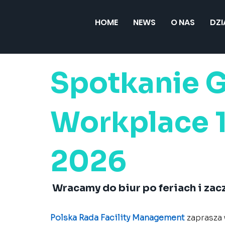
HOME
NEWS
O NAS
DZ
Spotkanie G
Workplace 
2026
 Wracamy do biur po feriach i zac
Polska Rada Facility Management 
zaprasza