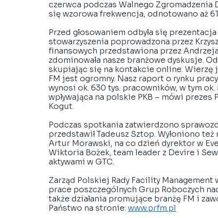
czerwca podczas Walnego Zgromadzenia D
się wzorowa frekwencja, odnotowano aż 61
Przed głosowaniem odbyła się prezentacja
stowarzyszenia poprowadzona przez Krzyszt
finansowych przedstawiona przez Andrzeja
zdominowała nasze branżowe dyskusje. Odb
skupiając się na kontakcie online. Wierzę 
FM jest ogromny. Nasz raport o rynku prac
wynosi ok. 630 tys. pracowników, w tym ok.
wpływająca na polskie PKB – mówi prezes Po
Kogut.
Podczas spotkania zatwierdzono sprawozdan
przedstawił Tadeusz Sztop. Wyłoniono też n
Artur Morawski, na co dzień dyrektor w Ev
Wiktoria Bożek, team leader z Devire i Sew
aktywami w GTC.
Zarząd Polskiej Rady Facility Management 
prace poszczególnych Grup Roboczych na
także działania promujące branżę FM i zawó
Państwo na stronie: 
www.prfm.pl