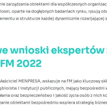
nie zarządzania obiektami dla współczesnych organizacj
nioski, oparte na dogłębnych badaniach rynku, rysują ob
ementu w strukturze każdej dynamicznie rozwijającej si
e wnioski ekspertów 
 FM 2022
właściciel MENPRESA, wskazuje na FM jako kluczowy skł
ębiorstw i instytucji publicznych, mający bezpośredni 
łania oraz bezpieczeństwo i jakość życia osób z nich ko
dzanie obiektami bezpośrednio wspiera strategię bizne