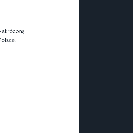
o skróconą 
Polsce.