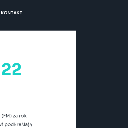
KONTAKT
022
(FM) za rok 
i podkreślają 