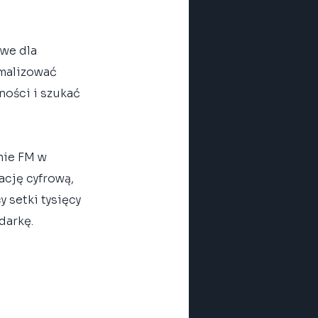
we dla 
malizować 
ności i szukać 
nie FM w 
cję cyfrową, 
 setki tysięcy 
darkę.