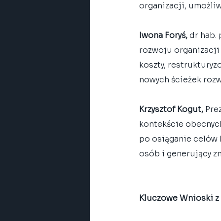
organizacji, umożliw
Iwona Foryś,
 dr hab.
rozwoju organizacji
koszty, restruktury
nowych ścieżek rozw
Krzysztof Kogut,
 Pre
kontekście obecnych
po osiąganie celów k
osób i generujący z
Kluczowe Wnioski z