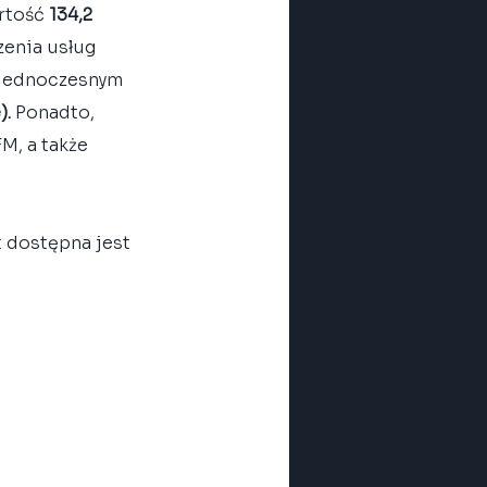
rtość 
134,2 
zenia usług 
y jednoczesnym 
).
 Ponadto, 
FM, a także 
 dostępna jest 