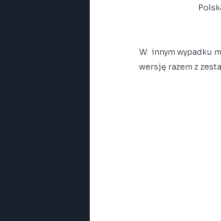
Polsk
W  innym wypadku mo
wersję razem z zest