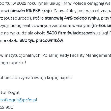
portu, w 2022 roku rynek usług FM w Polsce osiągnął wa
anowi 
niecałe 5% PKB kraju
. Zauważalny jest wzrost znac
z (outsourced), które 
stanowią 44% całego rynku
, prz
ozycji usług realizowanych zasobami własnymi 
(in-house
 na rynku działa około 
3400 firm świadczących
 usługi 
nie około 
880 tys. pracowników.
ów instytucjonalnych  Polskiej Rady Facility Management
nego raportu! 
 chcesz otrzymać swoją kopię napisz: 
ztof Kogut
ztofkogut@prfm.pl
52 900