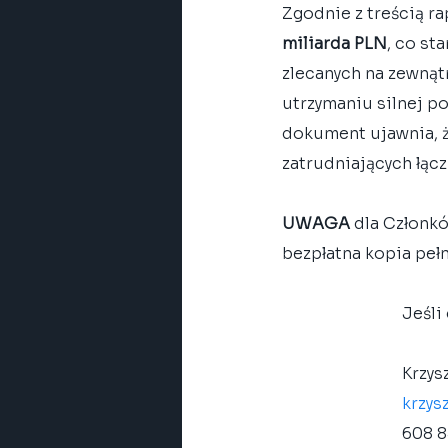
Zgodnie z treścią ra
miliarda PLN
, co st
zlecanych na zewnątr
utrzymaniu silnej p
dokument ujawnia, że
zatrudniających łącz
UWAGA
 dla Członk
bezpłatna kopia peł
Jeśli
Krzys
krzys
608 8