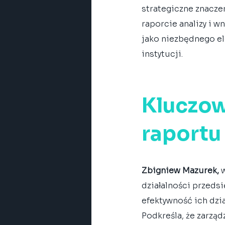
strategiczne znacze
raporcie analizy i w
jako niezbędnego el
instytucji.
Kluczow
raportu
Zbigniew Mazurek,
 
działalności przedsi
efektywność ich dzia
Podkreśla, że zarzą