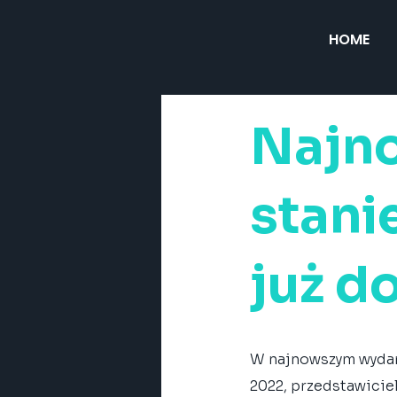
HOME
Najno
stani
już d
W najnowszym wydani
2022, przedstawiciel