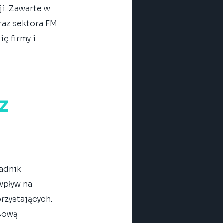
i. Zawarte w 
raz sektora FM 
ę firmy i 
z 
adnik 
wpływ na 
rzystających. 
sową 