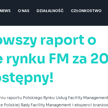
NEWS
O NAS
DZIAŁALNOŚĆ
CZŁONKOSTWO
wszy raport o
e rynku FM za 2
ostępny!
u raportu Polskiego Rynku Usług Facility Management 
e Polskiej Rady Facility Management i eksperci branżow