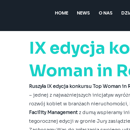
HOME
NEWS
O NAS
DZ
IX edycja k
Woman in Re
Ruszyła IX edycja konkursu Top Woman in R
– jednej z najważniejszych inicjatyw wyróż
rozwój kobiet w branżach nieruchomości, b
Facility Management
 z dumą wspieramy ini
tegorocznej edycji w gronie Jury zasiądzi
Zachęcamy Was do zgłaszania swojego udz