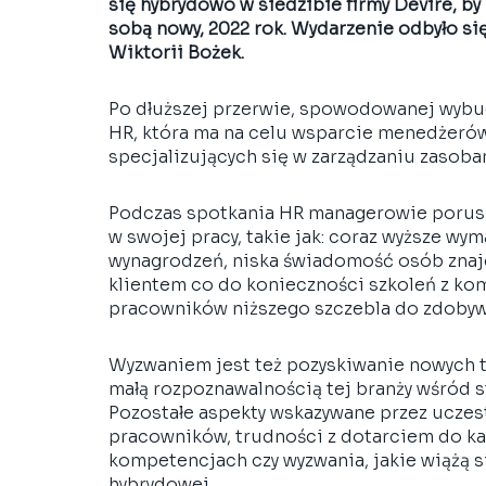
się hybrydowo w siedzibie firmy Devire, by
sobą nowy, 2022 rok. Wydarzenie odbyło s
Wiktorii Bożek. 
Po dłuższej przerwie, spowodowanej wybuc
HR, która ma na celu wsparcie menedżerów
specjalizujących się w zarządzaniu zasoba
Podczas spotkania HR managerowie poruszyl
w swojej pracy, takie jak: coraz wyższe w
wynagrodzeń, niska świadomość osób znajdu
klientem co do konieczności szkoleń z kom
pracowników niższego szczebla do zdobywa
Wyzwaniem jest też pozyskiwanie nowych t
małą rozpoznawalnością tej branży wśród 
Pozostałe aspekty wskazywane przez uczest
pracowników, trudności z dotarciem do k
kompetencjach czy wyzwania, jakie wiążą 
hybrydowej. 