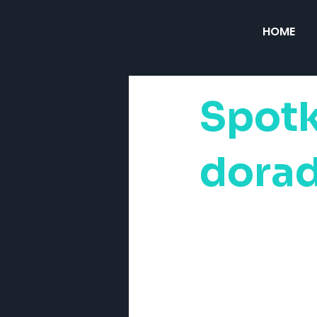
HOME
Spotk
dorad