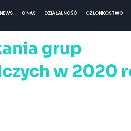
NEWS
O NAS
DZIAŁALNOŚĆ
CZŁONKOSTWO
ania grup
czych w 2020 