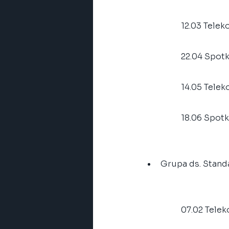
	12.03 Tele
	22.04 Spot
	14.05 Tele
	18.06 Spot
Grupa ds. Stand
	07.02 Tele