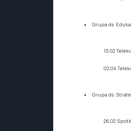
Grupa ds. Eduka
	13.02 Tele
	02.04 Tele
Grupa ds. Strat
	26.02 Spot