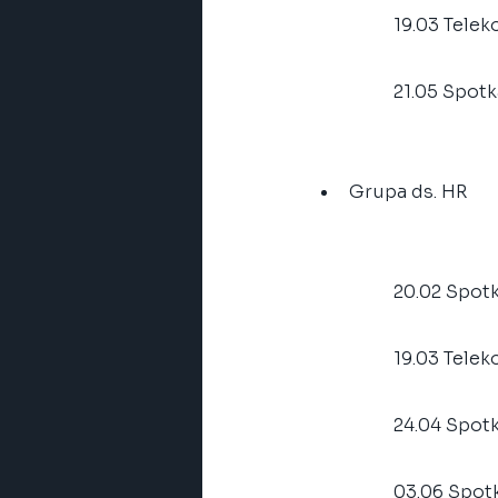
	19.03 Tele
	21.05 Spot
Grupa ds. HR
	20.02 Spo
	19.03 Tele
	24.04 Spo
	03.06 Spo