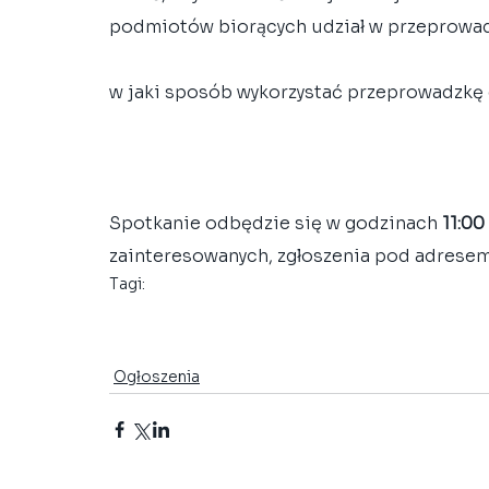
podmiotów biorących udział w przeprowad
w jaki sposób wykorzystać przeprowadzkę 
Spotkanie odbędzie się w godzinach 
11:00
zainteresowanych, zgłoszenia pod adresem
Tagi:
Grupy Robocze
Grupa ds. Workplace
Współpraca
Stan
Porozumienie
Ogłoszenia