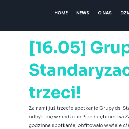
HOME
NEWS
O NAS
DZ
[16.05] Grup
Standaryzac
trzeci!
Za nami już trzecie spotkanie Grupy ds. St
odbyło się w siedzibie Przedsiębiorstwa 
godzinne spotkanie, obfitowało w wiele ci