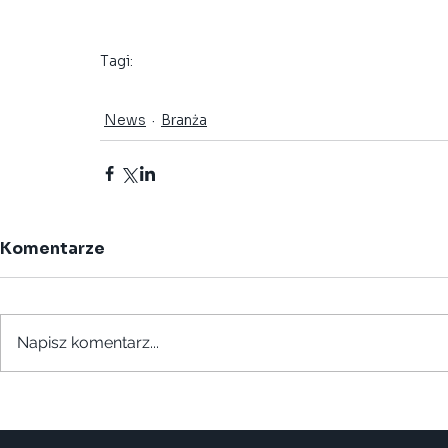
Tagi:
Grupy Robocze
Standaryzacja
Grupa ds. Standaryzacj
News
Branża
Komentarze
Napisz komentarz...