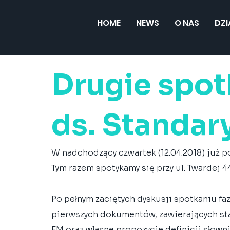
HOME
NEWS
O NAS
DZ
Drugie spot
ds. Standar
W nadchodzący czwartek (12.04.2018) już po
Tym razem spotykamy się przy ul. Twardej 
Po pełnym zaciętych dyskusji spotkaniu fa
pierwszych dokumentów, zawierających st
FM oraz własne propozycje definicji słow