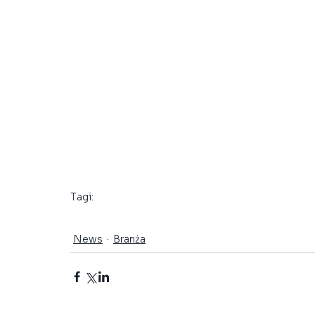
Tagi:
Grupy Robocze
Grupa ds. Standaryzacji
News
Branża