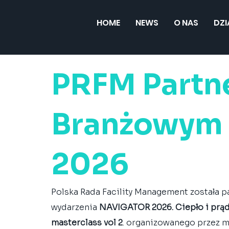
HOME
NEWS
O NAS
DZ
PRFM Partn
Branżowym
2026
Polska Rada Facility Management została 
wydarzenia 
NAVIGATOR 2026. Ciepło i prą
masterclass vol 2
. organizowanego przez m