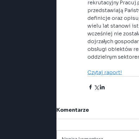
rekrutacyjny Pracuj.p
przedstawiają Pańs
definicje oraz opis
wielu lat stanowi is
wcześniej nie zosta
dojrzałych gospodar
obsługi obiektów rea
oddzielnym sektorem
Czytaj raport!
Komentarze