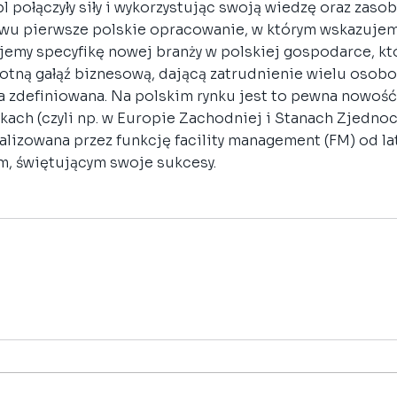
l połączyły siły i wykorzystując swoją wiedzę oraz zasoby
twu pierwsze polskie opracowanie, w którym wskazuje
ujemy specyfikę nowej branży w polskiej gospodarce, kt
totną gałąź biznesową, dającą zatrudnienie wielu osobo
ła zdefiniowana. Na polskim rynku jest to pewna nowość
kach (czyli np. w Europie Zachodniej i Stanach Zjedno
lizowana przez funkcję facility management (FM) od lat
, świętującym swoje sukcesy. 