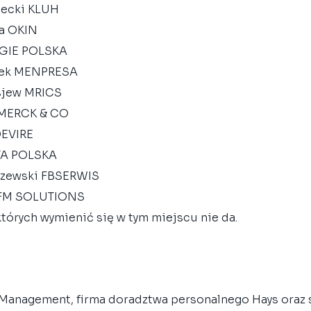
lecki KLUH
ka OKIN
NGIE POLSKA
rek MENPRESA
sjew MRICS
 MERCK & CO
DEVIRE
STA POLSKA
szewski FBSERWIS
 FM SOLUTIONS
których wymienić się w tym miejscu nie da. 
y Management, firma doradztwa personalnego Hays oraz 