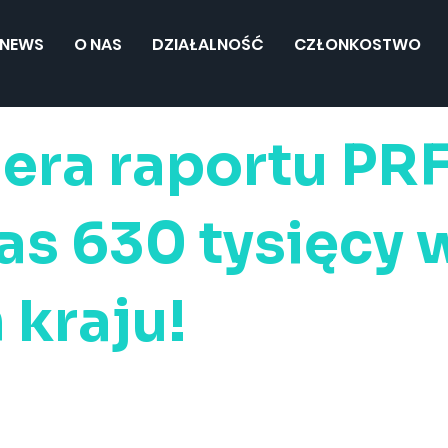
NEWS
O NAS
DZIAŁALNOŚĆ
CZŁONKOSTWO
era raportu PR
nas 630 tysięcy 
 kraju!