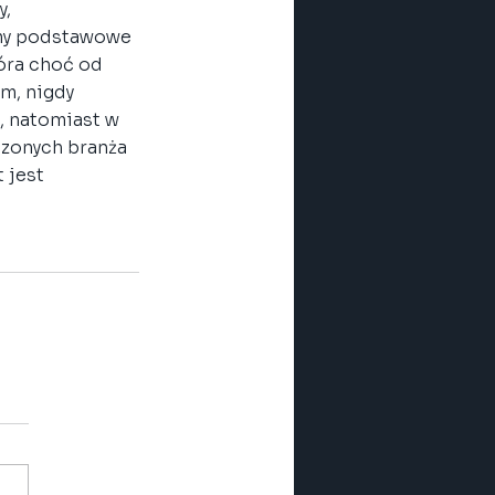
, 
my podstawowe 
óra choć od 
m, nigdy 
, natomiast w 
czonych branża 
 jest 