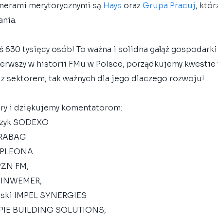
tnerami merytorycznymi są 
Hays
 oraz 
Grupa Pracuj
, któr
ania.
ś 630 tysięcy osób! To ważna i solidna gałąź gospodark
ierwszy w historii FMu w Polsce, porządkujemy kwestie 
 z sektorem, tak ważnych dla jego dlaczego rozwoju!
ry i dziękujemy komentatorom:
czyk SODEXO
TRABAG
APLEONA
PZN FM,
, INWEMER, 
wski IMPEL SYNERGIES
SPIE BUILDING SOLUTIONS,