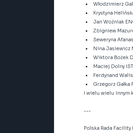
Włodzimierz Ga
Krystyna Helińs
Jan Woźniak E
Zbigniew Mazu
Seweryna Afana
Nina Jasiewicz
Wiktora Bożek 
Maciej Dolny I
Ferdynand Wali
Grzegorz Gałka
I wielu wielu innym 
---
Polska Rada Facilit