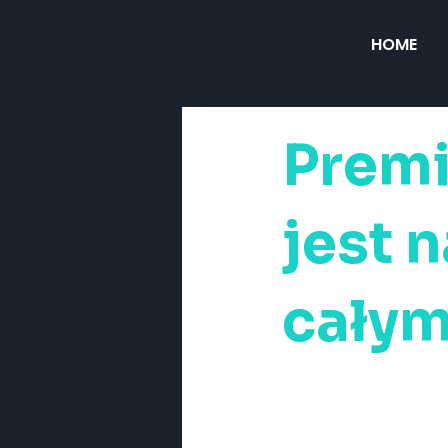
HOME
Premi
jest 
całym