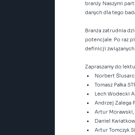
branży. Naszymi par
danych dla tego bad
Branża zatrudnia dzi
potencjale. Po raz p
definicji związanych
Zapraszamy do lektu
Norbert Ślusar
Tomasz Pałka S
Lech Wodecki 
Andrzej Zalega 
Artur Morawski
Daniel Kwiatko
Artur Tomczyk 