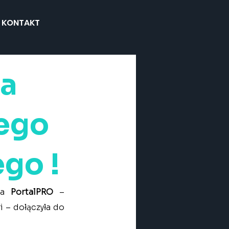
KONTAKT
na
ego
go !
ma 
PortalPRO
 – 
– dołączyła do 