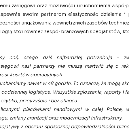
iemu zasięgowi oraz możliwości uruchomienia współpr
zapewnia swoim partnerom elastyczność działania i 
ieczności angażowania wewnętrznych zasobów technicz
logią stoi również zespół branżowych specjalistów, któ
 coś, czego dziś najbardziej potrzebują – zwin
ięgowi nasi partnerzy nie muszą martwić się o rekru
ost kosztów operacyjnych. 
chamiamy nawet w 48 godzin. To oznacza, że mogą sko
 codziennej logistyce. Wszystkie zgłoszenia, raporty i f
szybko, przejrzyście i bez chaosu.
licznymi placówkami handlowymi w całej Polsce, ws
gu, zmiany aranżacji oraz modernizacji infrastruktury. 
nicjatywy z obszaru społecznej odpowiedzialności bizne