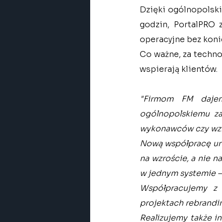
Dzięki ogólnopolsk
godzin, PortalPRO 
operacyjne bez kon
Co ważne, za techno
wspierają klientów.
"Firmom FM dajemy
ogólnopolskiemu zas
wykonawców czy wzr
Nową współpracę uru
na wzroście, a nie na
w jednym systemie – 
Współpracujemy z 
projektach rebrandin
Realizujemy także i