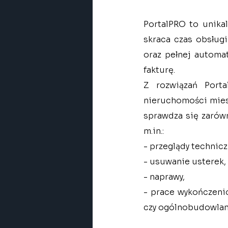
PortalPRO to unikal
skraca czas obsług
oraz pełnej automat
fakturę.
Z rozwiązań Porta
nieruchomości miesz
m.in
.:
- przeglądy technicz
- usuwanie usterek,
- naprawy,
- prace wykończeni
czy ogólnobudowlan