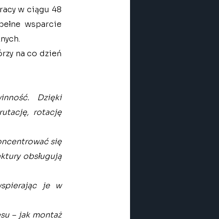
acy w ciągu 48 
pełne wsparcie 
nych.
rzy na co dzień 
ność. Dzięki 
tację, rotację 
ncentrować się 
aktury obsługują 
pierając je w 
su – jak montaż 