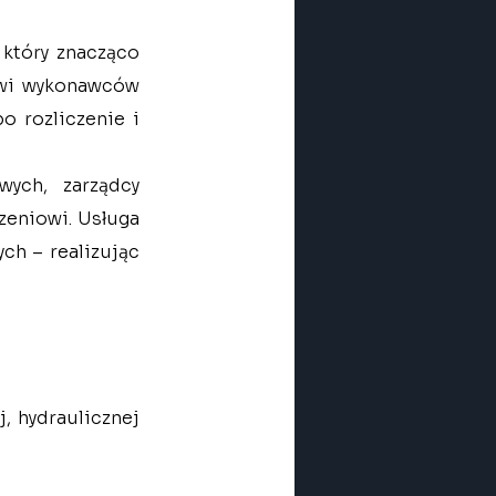
który znacząco 
wi wykonawców 
o rozliczenie i 
ych, zarządcy 
eniowi. Usługa 
sprawdza się zarówno w działaniach cyklicznych, jak i w zadaniach doraźnych – realizując 
j, hydraulicznej 