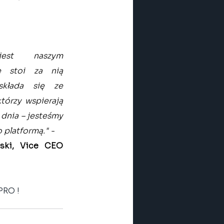
est naszym 
 stoi za nią 
kłada się ze 
tórzy wspierają 
dnia – jesteśmy 
 platformą." - 
ski, Vice CEO 
PRO !