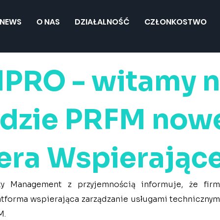
NEWS
O NAS
DZIAŁALNOŚĆ
CZŁONKOSTWO
lPRO - witamy 
adzie PRFM now
era Wspierające
ity Management z przyjemnością informuje, że fir
forma wspierająca zarządzanie usługami technicznymi 
M.