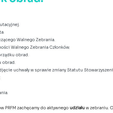
.
utacyjnej.
ta.
czącego Walnego Zebrania.
ności Walnego Zebrania Członków.
orządku obrad.
u obrad.
odjęcie uchwały w sprawie zmiany Statutu Stowarzyszeni
t
nia.
ów PRFM zachęcamy do aktywnego 
udziału
 w zebraniu. 