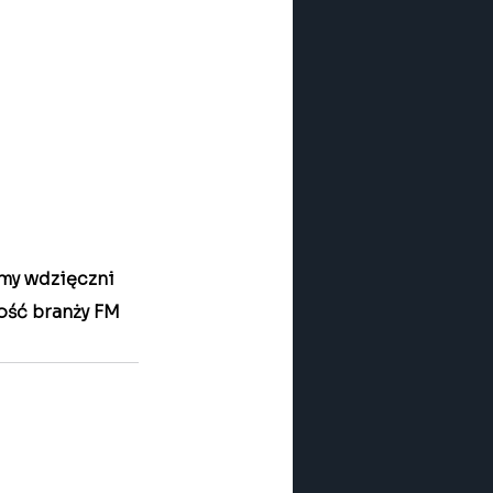
śmy wdzięczni 
ość branży FM 