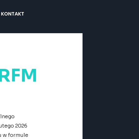
KONTAKT
PRFM
lnego 
utego 2026 
u w formule 