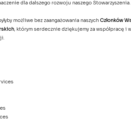
aczenie dla dalszego rozwoju naszego Stowarzyszenia.
 byłyby możliwe bez zaangażowania naszych 
Członków Ws
rskich
, którym serdecznie dziękujemy za współpracę i 
i.
rvices
ces
ices