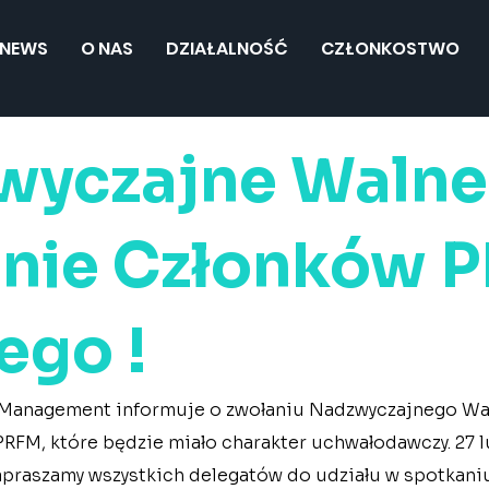
NEWS
O NAS
DZIAŁALNOŚĆ
CZŁONKOSTWO
wyczajne Walne
anie Członków 
ego !
ty Management informuje o zwołaniu Nadzwyczajnego Wa
RFM, które będzie miało charakter uchwałodawczy. 27 l
zapraszamy wszystkich delegatów do udziału w spotkani