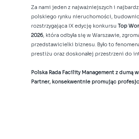
Za nami jeden z najważniejszych i najbard
polskiego rynku nieruchomości, budownictw
rozstrzygająca IX edycję konkursu 
Top Woma
2026
, która odbyła się w Warszawie, zgroma
przedstawicielki biznesu. Było to fenomen
prestiżu oraz doskonałej przestrzeni do i
Polska Rada Facility Management z dumą ws
Partner, konsekwentnie promując profesjon